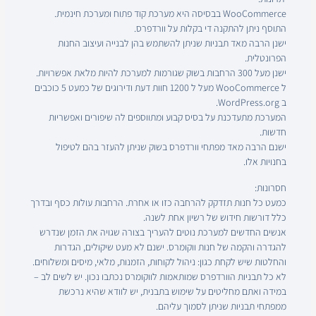
WooCommerce בבסיסה היא מערכת קוד פתוח ומערכת חינמית.
התוסף ניתן להתקנה די בקלות על וורדפרס.
ישנן הרבה מאד תבניות שניתן להשתמש בהן לבנייה ועיצוב החנות
הפרונטלית.
ישנן מעל 300 הרחבות בשוק שגורמות למערכת להיות מלאת אפשרויות.
ל WooCommerce מעל ל 1200 חוות דעת ודירוגים של כמעט 5 כוכבים
ב WordPress.org.
המערכת מתעדכנת על בסיס קבוע ומתווספים לה שיפורים ואפשריות
חדשות.
ישנם הרבה מאד מפתחי וורדפרס בשוק שניתן להעזר בהם לטיפול
בחנויות אלו.
חסרונות:
כמעט כל חנות תזדקק להרחבה כזו או אחרת. הרחבות עולות כסף ובדרך
כלל דורשות חידוש של רשיון אחת לשנה.
אנשים החדשים למערכת נוטים להעריך בצורה שגויה את הזמן שנדרש
להגדרה והקמה של חנות ווקומרס. ישנם לא מעט שיקולים, הגדרות
והחלטות שיש לקחת כגון: ניהול לקוחות, הזמנות, מלאי, מיסים ומשלוחים.
לא כל תבניות הוורדפרס שמותאמות לווקומרס נכתבו נכון. יש לשים לב –
במידה ואתם מחליטים על שימוש בתבנית, יש לוודא שהיא נרכשת
ממפתחי תבניות שניתן לסמוך עליהם.