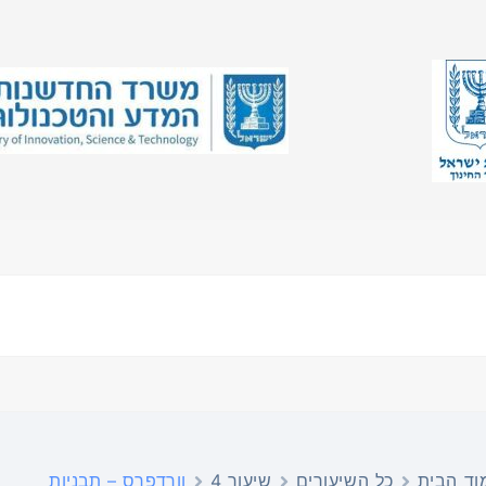
וד הבית
כל השיעורים
שיעור 4
וורדפרס – תבניות