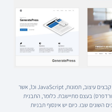
כעיקרון תבנית וורדפרס היא אוסף של קבצים הכוללים קבצים עיצוב, תמונות, JavaScript וכו’, אשר
וורדפרס) בעצם מתיישבת. כלומר, התבנית
השונים שבו. כיום יש אינסוף תבניות