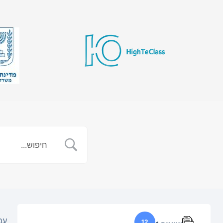
עמ
12