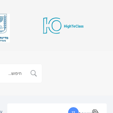
עמ
12